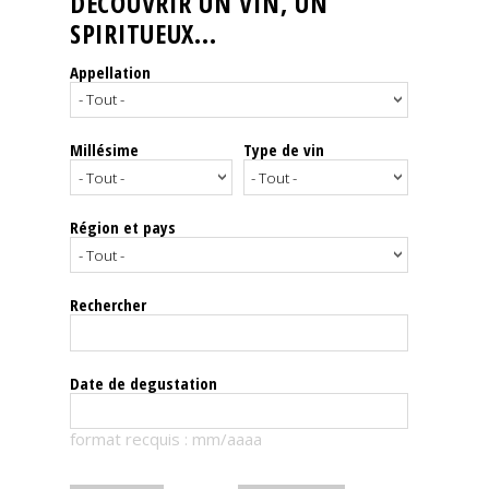
DÉCOUVRIR UN VIN, UN
SPIRITUEUX...
Nos
événements
Appellation
Spiritueux
Millésime
Type de vin
Notes
de
dégustation
Région et pays
Sommelleries
Rechercher
Le
magazine
Date de degustation
Télécharger
format recquis : mm/aaaa
la
Revue