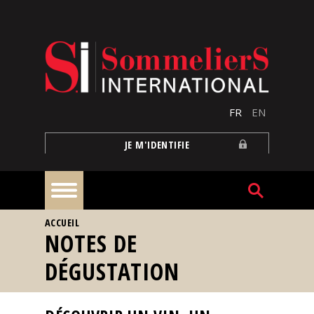
Aller au contenu principal
FR
EN
JE M'IDENTIFIE
VOUS ÊTES ICI
ACCUEIL
À
NOTES DE
la
une
DÉGUSTATION
Reportages