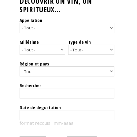
DÉCOUVRIR UN VIN, UN
SPIRITUEUX...
Nos
événements
Appellation
Spiritueux
Millésime
Type de vin
Notes
de
dégustation
Région et pays
Sommelleries
Rechercher
Le
magazine
Date de degustation
Télécharger
format recquis : mm/aaaa
la
Revue