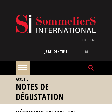
Aller au contenu principal
FR
EN
JE M'IDENTIFIE
VOUS ÊTES ICI
ACCUEIL
À
NOTES DE
la
une
DÉGUSTATION
Reportages