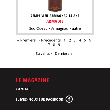
SEMPÉ VIEIL ARMAGNAC 15 ANS
ARMADIS
Sud Ouest
Armagnac
autre
PAGES
« Premiers
‹ Précédents
1
2
3
4
5
6
7
8
9
…
Suivants ›
Derniers »
LE MAGAZINE
CONTACT
SUIVEZ-NOUS SUR FACEBOOK