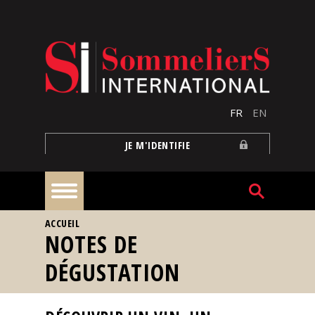
Aller au contenu principal
FR
EN
JE M'IDENTIFIE
VOUS ÊTES ICI
ACCUEIL
À
NOTES DE
la
une
DÉGUSTATION
Reportages