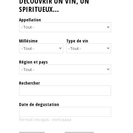
DÉCOUVRIR UN VIN, UN
SPIRITUEUX...
Nos
événements
Appellation
Spiritueux
Millésime
Type de vin
Notes
de
dégustation
Région et pays
Sommelleries
Rechercher
Le
magazine
Date de degustation
Télécharger
format recquis : mm/aaaa
la
Revue