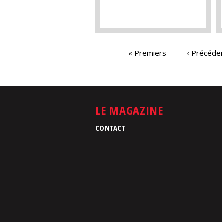
PAGES
« Premiers
‹ Précéde
LE MAGAZINE
CONTACT