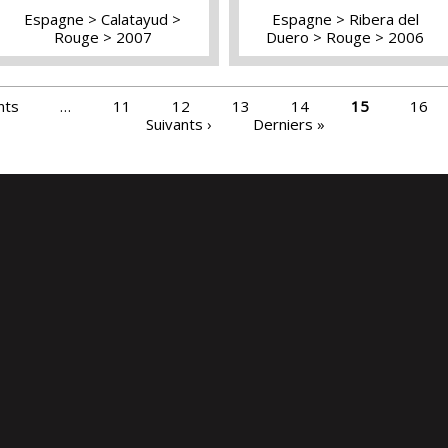
Espagne
Calatayud
Espagne
Ribera del
Rouge
2007
Duero
Rouge
2006
nts
…
11
12
13
14
15
16
Suivants ›
Derniers »