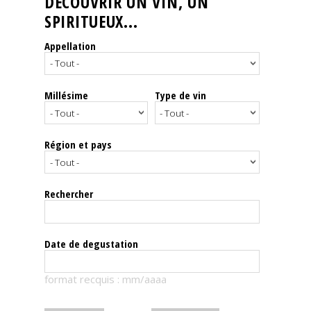
DÉCOUVRIR UN VIN, UN
SPIRITUEUX...
Nos
événements
Appellation
Spiritueux
Millésime
Type de vin
Notes
de
dégustation
Région et pays
Sommelleries
Rechercher
Le
magazine
Date de degustation
Télécharger
format recquis : mm/aaaa
la
Revue