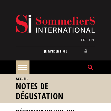
Aller au contenu principal
FR
EN
JE M'IDENTIFIE
VOUS ÊTES ICI
ACCUEIL
À
NOTES DE
la
une
DÉGUSTATION
Reportages