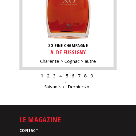
XO FINE CHAMPAGNE
A. DE FUSSIGNY
Charente
Cognac
autre
PAGES
1
2
3
4
5
6
7
8
9
…
Suivants ›
Derniers »
LE MAGAZINE
CONTACT