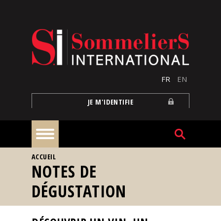
Aller au contenu principal
FR
EN
JE M'IDENTIFIE
VOUS ÊTES ICI
ACCUEIL
À
NOTES DE
la
une
DÉGUSTATION
Reportages