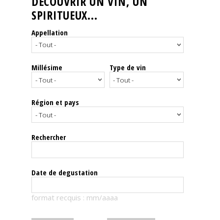
DÉCOUVRIR UN VIN, UN
SPIRITUEUX...
Nos
événements
Appellation
Spiritueux
Millésime
Type de vin
Notes
de
dégustation
Région et pays
Sommelleries
Rechercher
Le
magazine
Date de degustation
Télécharger
format recquis : mm/aaaa
la
Revue