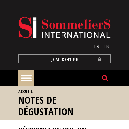
Aller au contenu principal
FR
EN
JE M'IDENTIFIE
VOUS ÊTES ICI
ACCUEIL
À
NOTES DE
la
une
DÉGUSTATION
Reportages