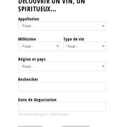
DÉCOUVRIR UN VIN, UN
SPIRITUEUX...
Nos
événements
Appellation
Spiritueux
Millésime
Type de vin
Notes
de
dégustation
Région et pays
Sommelleries
Rechercher
Le
magazine
Date de degustation
Télécharger
format recquis : mm/aaaa
la
Revue