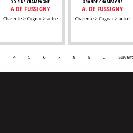
XO FINE CHAMPAGNE
GRANDE CHAMPAGNE
A DE FUSSIGNY
A. DE FUSSIGNY
Charente
Cognac
autre
Charente
Cognac
autre
3
4
5
6
7
8
9
…
Suivant