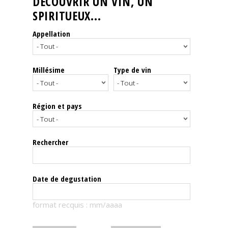
DÉCOUVRIR UN VIN, UN
SPIRITUEUX...
Nos
événements
Appellation
Spiritueux
Millésime
Type de vin
Notes
de
dégustation
Région et pays
Sommelleries
Rechercher
Le
magazine
Date de degustation
Télécharger
format recquis : mm/aaaa
la
Revue