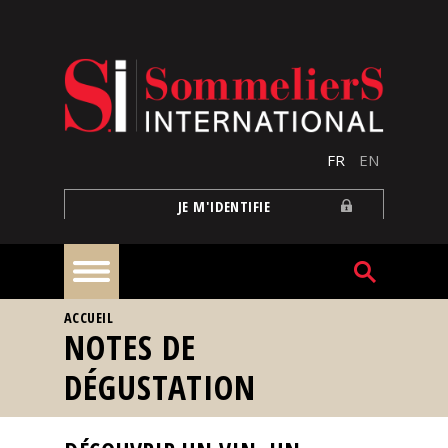
Aller au contenu principal
FR
EN
JE M'IDENTIFIE
VOUS ÊTES ICI
ACCUEIL
À
NOTES DE
la
une
DÉGUSTATION
Reportages