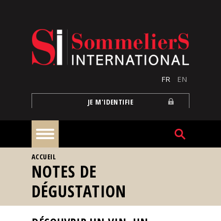
Aller au contenu principal
FR
EN
JE M'IDENTIFIE
VOUS ÊTES ICI
ACCUEIL
À
NOTES DE
la
une
DÉGUSTATION
Reportages