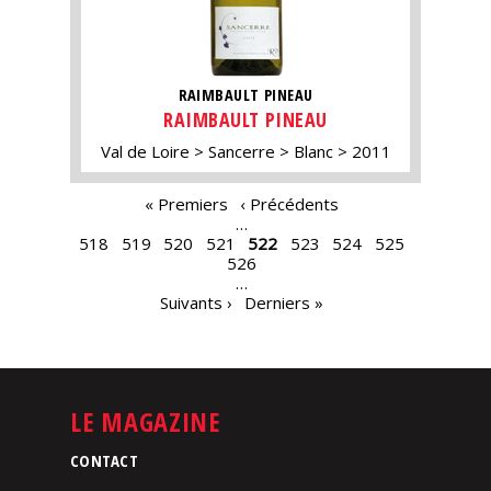
RAIMBAULT PINEAU
RAIMBAULT PINEAU
Val de Loire
Sancerre
Blanc
2011
PAGES
« Premiers
‹ Précédents
…
518
519
520
521
522
523
524
525
526
…
Suivants ›
Derniers »
LE MAGAZINE
CONTACT