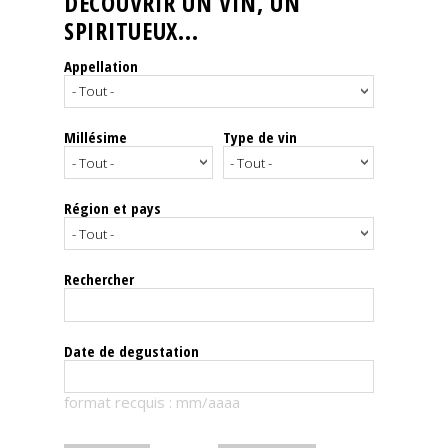
DÉCOUVRIR UN VIN, UN
SPIRITUEUX...
Nos
événements
Appellation
Spiritueux
Millésime
Type de vin
Notes
de
dégustation
Région et pays
Sommelleries
Rechercher
Le
magazine
Date de degustation
Télécharger
format recquis : mm/aaaa
la
Revue