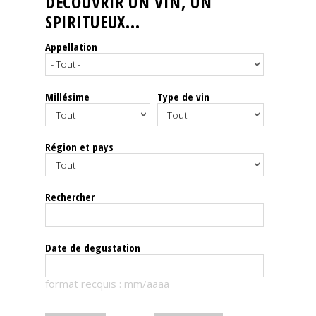
DÉCOUVRIR UN VIN, UN
SPIRITUEUX...
Nos
événements
Appellation
Spiritueux
Millésime
Type de vin
Notes
de
dégustation
Région et pays
Sommelleries
Rechercher
Le
magazine
Date de degustation
Télécharger
format recquis : mm/aaaa
la
Revue