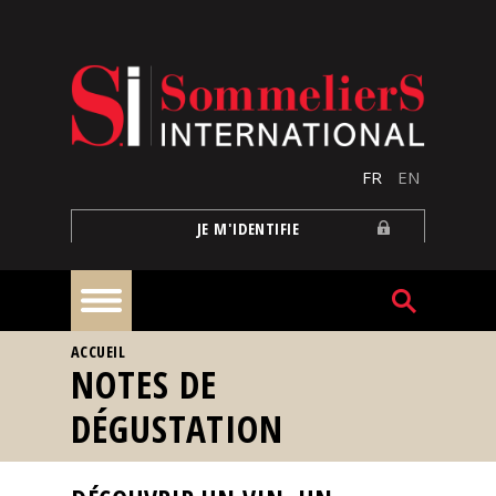
Aller au contenu principal
FR
EN
JE M'IDENTIFIE
VOUS ÊTES ICI
ACCUEIL
À
NOTES DE
la
une
DÉGUSTATION
Reportages