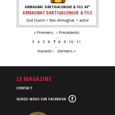
ARMAGNAC DARTIGALONGUE & FILS 40°
ARMAGNAC DARTIGALONGUE & FILS
Sud Ouest
Bas-Armagnac
autre
PAGES
« Premiers
‹ Précédents
…
3
4
5
6
7
8
9
10
11
…
Suivants ›
Derniers »
LE MAGAZINE
CONTACT
SUIVEZ-NOUS SUR FACEBOOK