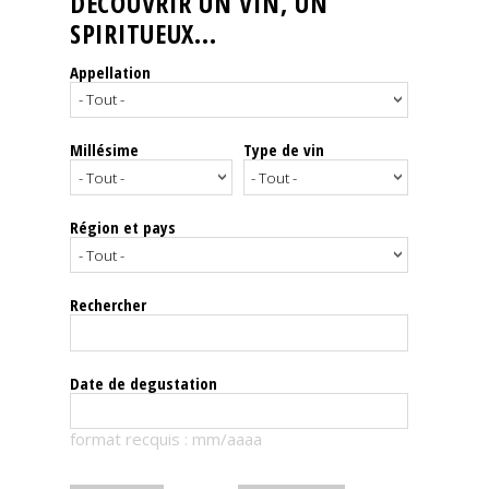
DÉCOUVRIR UN VIN, UN
SPIRITUEUX...
Nos
événements
Appellation
Spiritueux
Millésime
Type de vin
Notes
de
dégustation
Région et pays
Sommelleries
Rechercher
Le
magazine
Date de degustation
Télécharger
format recquis : mm/aaaa
la
Revue