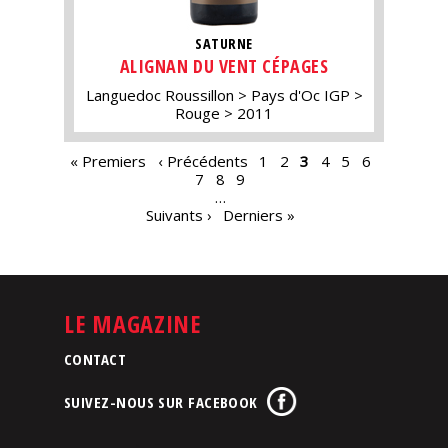
SATURNE
ALIGNAN DU VENT CÉPAGES
Languedoc Roussillon
Pays d'Oc IGP
Rouge
2011
PAGES
« Premiers
‹ Précédents
1
2
3
4
5
6
7
8
9
…
Suivants ›
Derniers »
LE MAGAZINE
CONTACT
SUIVEZ-NOUS SUR FACEBOOK