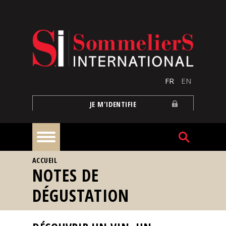
Aller au contenu principal
FR
EN
JE M'IDENTIFIE
VOUS ÊTES ICI
ACCUEIL
À
NOTES DE
la
une
DÉGUSTATION
Reportages