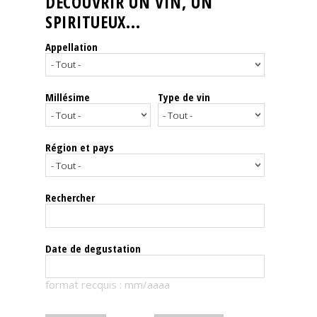
DÉCOUVRIR UN VIN, UN
SPIRITUEUX...
Nos
événements
Appellation
Spiritueux
Millésime
Type de vin
Notes
de
dégustation
Région et pays
Sommelleries
Rechercher
Le
magazine
Date de degustation
Télécharger
format recquis : mm/aaaa
la
Revue