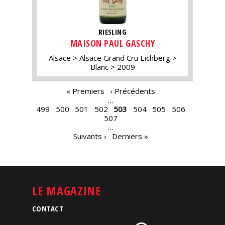
RIESLING
MAISON PAUL GASCHY
Alsace
Alsace Grand Cru Eichberg
Blanc
2009
PAGES
« Premiers
‹ Précédents
…
499
500
501
502
503
504
505
506
507
…
Suivants ›
Derniers »
LE MAGAZINE
CONTACT