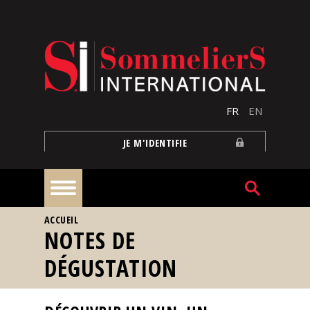
Aller au contenu principal
FR
EN
JE M'IDENTIFIE
VOUS ÊTES ICI
ACCUEIL
À
NOTES DE
la
une
DÉGUSTATION
Reportages