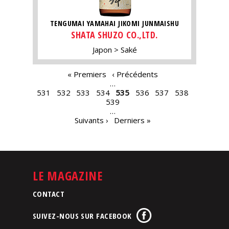
TENGUMAI YAMAHAI JIKOMI JUNMAISHU
SHATA SHUZO CO.,LTD.
Japon
Saké
PAGES
« Premiers
‹ Précédents
…
531
532
533
534
535
536
537
538
539
…
Suivants ›
Derniers »
LE MAGAZINE
CONTACT
SUIVEZ-NOUS SUR FACEBOOK