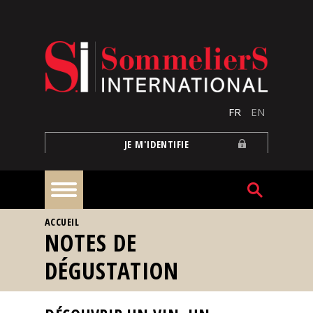
Aller au contenu principal
FR
EN
JE M'IDENTIFIE
VOUS ÊTES ICI
ACCUEIL
À
NOTES DE
la
une
DÉGUSTATION
Reportages