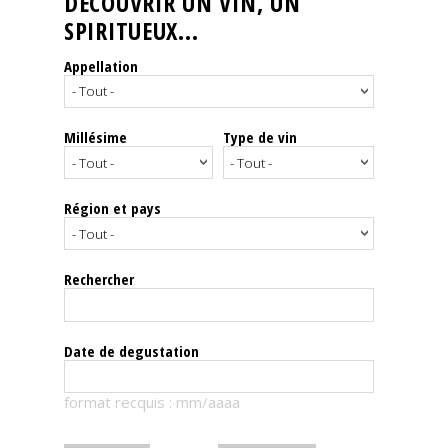
DÉCOUVRIR UN VIN, UN
SPIRITUEUX...
Nos
événements
Appellation
Spiritueux
Millésime
Type de vin
Notes
de
dégustation
Région et pays
Sommelleries
Rechercher
Le
magazine
Date de degustation
Télécharger
format recquis : mm/aaaa
la
Revue