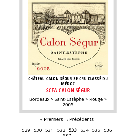
CHÂTEAU CALON SÉGUR 3E CRU CLASSÉ DU
MÉDOC
SCEA CALON SÉGUR
Bordeaux
Saint-Estèphe
Rouge
2005
PAGES
« Premiers
‹ Précédents
…
529
530
531
532
533
534
535
536
537