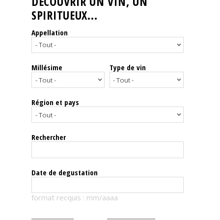
DÉCOUVRIR UN VIN, UN
SPIRITUEUX...
Nos
événements
Appellation
Spiritueux
Millésime
Type de vin
Notes
de
dégustation
Région et pays
Sommelleries
Rechercher
Le
magazine
Date de degustation
Télécharger
format recquis : mm/aaaa
la
Revue