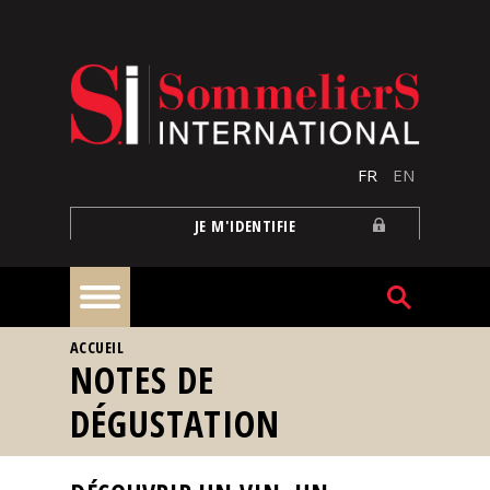
Aller au contenu principal
FR
EN
JE M'IDENTIFIE
VOUS ÊTES ICI
ACCUEIL
À
NOTES DE
la
une
DÉGUSTATION
Reportages