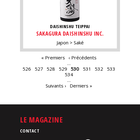
DAISHINSHU TEIPPAI
SAKAGURA DAISHINSHU INC.
Japon
Saké
PAGES
« Premiers
‹ Précédents
…
526
527
528
529
530
531
532
533
534
…
Suivants ›
Derniers »
LE MAGAZINE
CONTACT