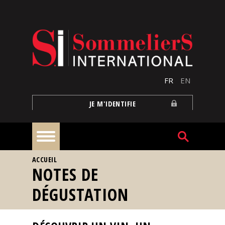
Aller au contenu principal
FR
EN
JE M'IDENTIFIE
VOUS ÊTES ICI
ACCUEIL
À
NOTES DE
la
une
DÉGUSTATION
Reportages