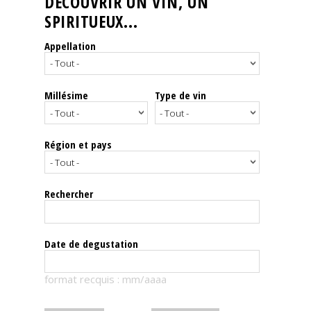
DÉCOUVRIR UN VIN, UN
SPIRITUEUX...
Nos
événements
Appellation
Spiritueux
Millésime
Type de vin
Notes
de
dégustation
Région et pays
Sommelleries
Rechercher
Le
magazine
Date de degustation
Télécharger
format recquis : mm/aaaa
la
Revue