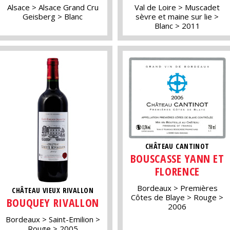
Alsace
Alsace Grand Cru
Val de Loire
Muscadet
Geisberg
Blanc
sèvre et maine sur lie
Blanc
2011
CHÂTEAU CANTINOT
BOUSCASSE YANN ET
FLORENCE
Bordeaux
Premières
CHÂTEAU VIEUX RIVALLON
Côtes de Blaye
Rouge
BOUQUEY RIVALLON
2006
Bordeaux
Saint-Emilion
Rouge
2005