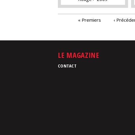
PAGES
« Premiers
‹ Précéde
LE MAGAZINE
CONTACT