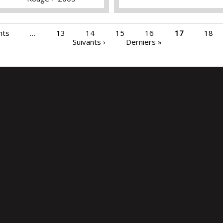
nts
…
13
14
15
16
17
18
Suivants ›
Derniers »