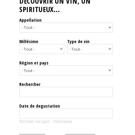
DÉCOUVRIR UN VIN, UN
SPIRITUEUX...
Nos
événements
Appellation
Spiritueux
Millésime
Type de vin
Notes
de
dégustation
Région et pays
Sommelleries
Rechercher
Le
magazine
Date de degustation
Télécharger
format recquis : mm/aaaa
la
Revue