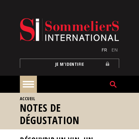
Aller au contenu principal
FR
EN
JE M'IDENTIFIE
VOUS ÊTES ICI
ACCUEIL
À
NOTES DE
la
une
DÉGUSTATION
Reportages