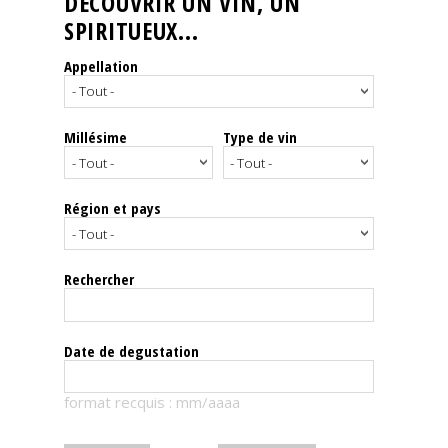
DÉCOUVRIR UN VIN, UN
SPIRITUEUX...
Nos
événements
Appellation
Spiritueux
Millésime
Type de vin
Notes
de
dégustation
Région et pays
Sommelleries
Rechercher
Le
magazine
Date de degustation
Télécharger
format recquis : mm/aaaa
la
Revue