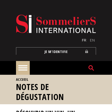
Aller au contenu principal
FR
EN
JE M'IDENTIFIE
VOUS ÊTES ICI
ACCUEIL
À
NOTES DE
la
une
DÉGUSTATION
Reportages