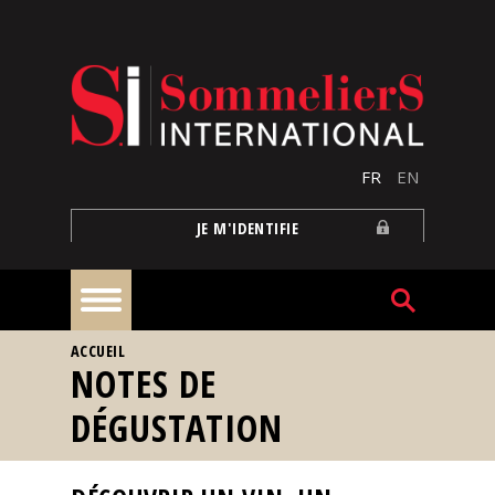
Aller au contenu principal
FR
EN
JE M'IDENTIFIE
VOUS ÊTES ICI
ACCUEIL
À
NOTES DE
la
une
DÉGUSTATION
Reportages