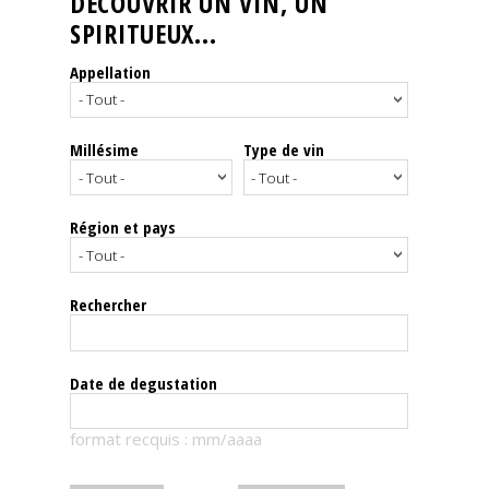
DÉCOUVRIR UN VIN, UN
SPIRITUEUX...
Nos
événements
Appellation
Spiritueux
Millésime
Type de vin
Notes
de
dégustation
Région et pays
Sommelleries
Rechercher
Le
magazine
Date de degustation
Télécharger
format recquis : mm/aaaa
la
Revue