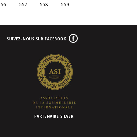
556
557
558
559
SUIVEZ-NOUS SUR FACEBOOK
PARTENAIRE SILVER