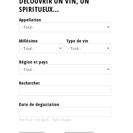
DÉCOUVRIR UN VIN, UN
SPIRITUEUX...
Nos
événements
Appellation
Spiritueux
Millésime
Type de vin
Notes
de
dégustation
Région et pays
Sommelleries
Rechercher
Le
magazine
Date de degustation
Télécharger
format recquis : mm/aaaa
la
Revue