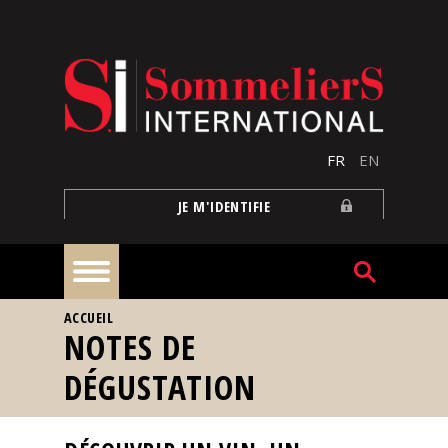
Aller au contenu principal
FR
EN
JE M'IDENTIFIE
VOUS ÊTES ICI
ACCUEIL
À
NOTES DE
la
une
DÉGUSTATION
Reportages