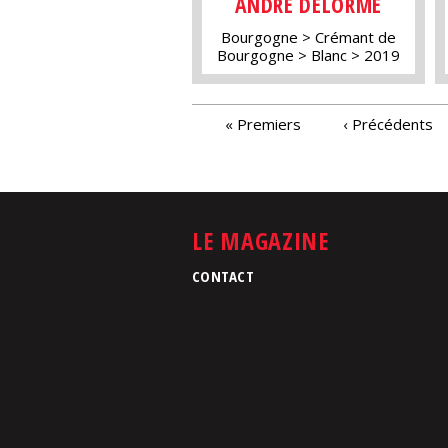
ANDRÉ DELORME
Bourgogne
Crémant de
Bourgogne
Blanc
2019
PAGES
« Premiers
‹ Précédents
LE MAGAZINE
CONTACT