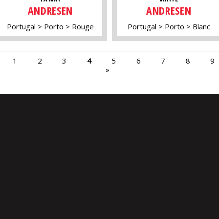
ANDRESEN
ANDRESEN
Portugal
Porto
Rouge
Portugal
Porto
Blanc
1
2
3
4
5
6
7
8
9
»