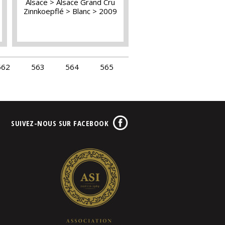
Alsace
Alsace Grand Cru
Zinnkoepflé
Blanc
2009
562
563
564
565
SUIVEZ-NOUS SUR FACEBOOK