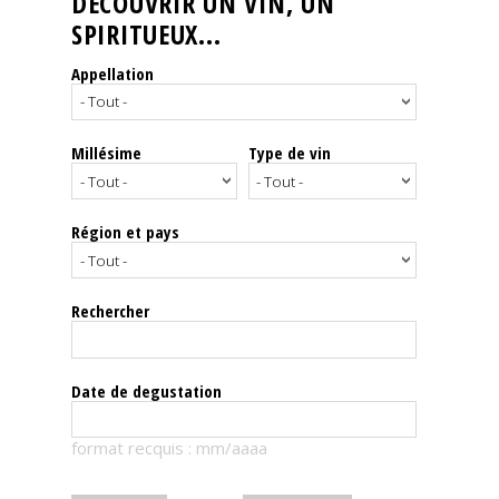
DÉCOUVRIR UN VIN, UN
SPIRITUEUX...
Nos
événements
Appellation
Spiritueux
Millésime
Type de vin
Notes
de
dégustation
Région et pays
Sommelleries
Rechercher
Le
magazine
Date de degustation
Télécharger
format recquis : mm/aaaa
la
Revue