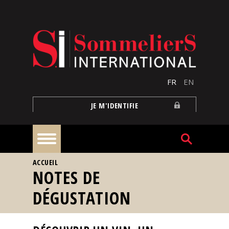
Aller au contenu principal
FR
EN
JE M'IDENTIFIE
VOUS ÊTES ICI
ACCUEIL
À
NOTES DE
la
une
DÉGUSTATION
Reportages