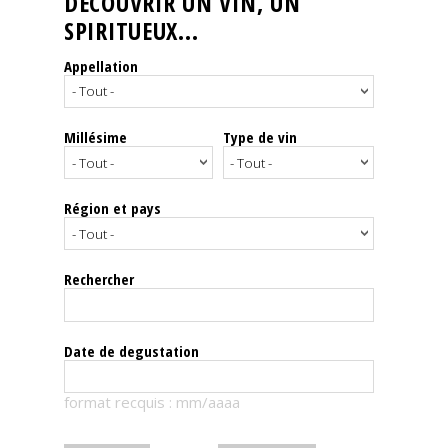
DÉCOUVRIR UN VIN, UN
SPIRITUEUX...
Nos
événements
Appellation
Spiritueux
Millésime
Type de vin
Notes
de
dégustation
Région et pays
Sommelleries
Rechercher
Le
magazine
Date de degustation
Télécharger
format recquis : mm/aaaa
la
Revue