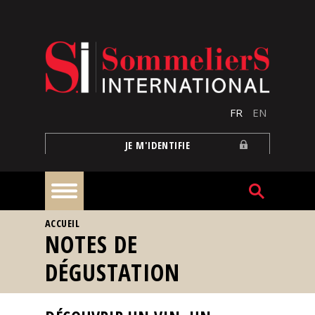
Aller au contenu principal
FR
EN
JE M'IDENTIFIE
VOUS ÊTES ICI
ACCUEIL
À
NOTES DE
la
une
DÉGUSTATION
Reportages