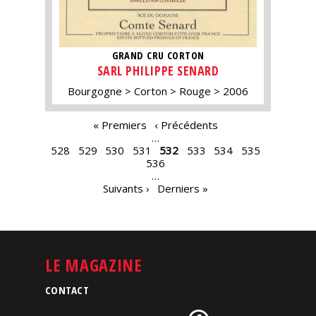
GRAND CRU CORTON
SARL PHILIPPE SENARD
Bourgogne
Corton
Rouge
2006
PAGES
« Premiers
‹ Précédents
…
528
529
530
531
532
533
534
535
536
…
Suivants ›
Derniers »
LE MAGAZINE
CONTACT