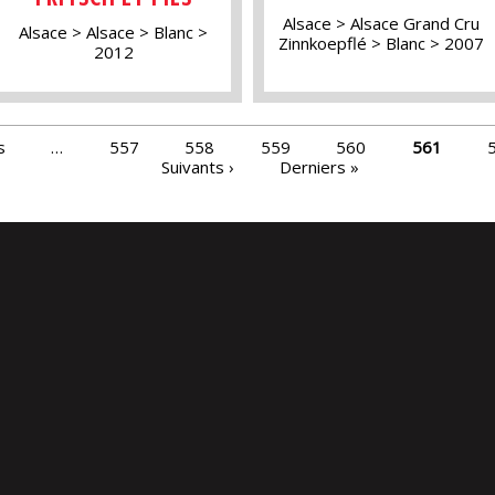
Alsace
Alsace Grand Cru
Alsace
Alsace
Blanc
Zinnkoepflé
Blanc
2007
2012
s
…
557
558
559
560
561
Suivants ›
Derniers »