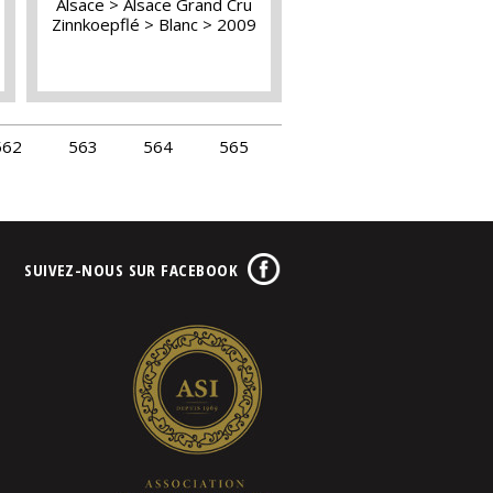
Alsace
Alsace Grand Cru
Zinnkoepflé
Blanc
2009
562
563
564
565
SUIVEZ-NOUS SUR FACEBOOK