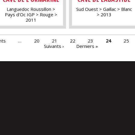
Languedoc Roussillon
Sud Ouest
Gaillac
Blanc
Pays d'Oc IGP
Rouge
2013
2011
nts
…
20
21
22
23
24
25
Suivants ›
Derniers »