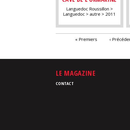
Languedoc Roussillon
Languedoc
autre
2011
PAGES
« Premiers
‹ Précéde
LE MAGAZINE
CONTACT