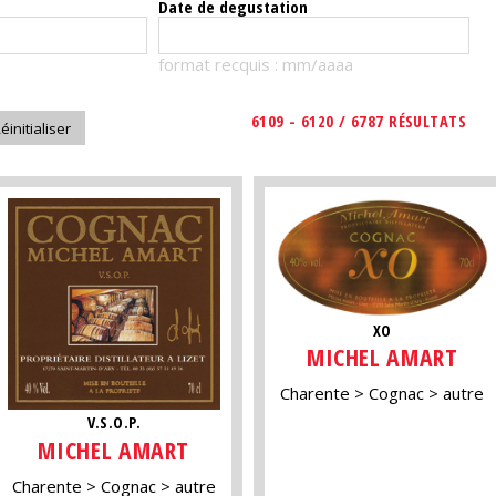
Date de degustation
format recquis : mm/aaaa
6109 - 6120 / 6787 RÉSULTATS
XO
MICHEL AMART
Charente
Cognac
autre
V.S.O.P.
MICHEL AMART
Charente
Cognac
autre