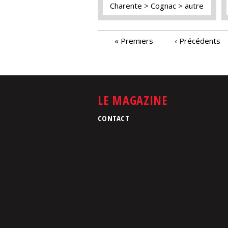
Charente
Cognac
autre
PAGES
« Premiers
‹ Précédents
LE MAGAZINE
CONTACT