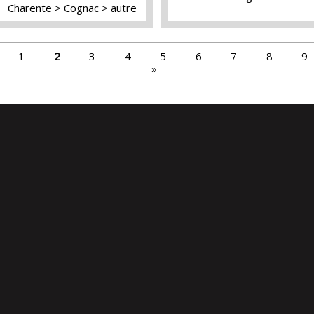
Charente
Cognac
autre
1
2
3
4
5
6
7
8
9
»