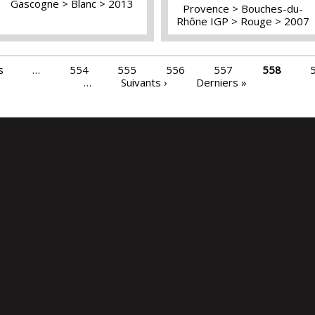
Gascogne
Blanc
2013
Provence
Bouches-du-
Rhône IGP
Rouge
2007
s
…
554
555
556
557
558
…
Suivants ›
Derniers »