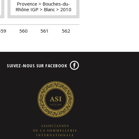
Provence
Bouches-du-
Rhône IGP
Blanc
2010
559
560
561
562
SUIVEZ-NOUS SUR FACEBOOK