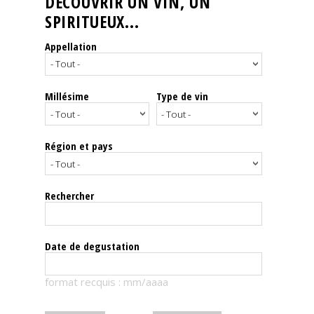
DÉCOUVRIR UN VIN, UN
SPIRITUEUX...
Nos
événements
Appellation
Spiritueux
Millésime
Type de vin
Notes
de
dégustation
Région et pays
Sommelleries
Rechercher
Le
magazine
Date de degustation
Télécharger
format recquis : mm/aaaa
la
Revue