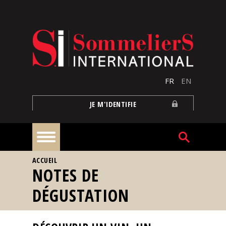
Aller au contenu principal
FR
EN
JE M'IDENTIFIE
VOUS ÊTES ICI
ACCUEIL
À
NOTES DE
la
une
DÉGUSTATION
Reportages