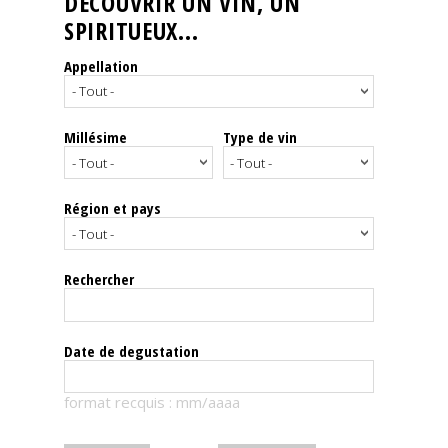
DÉCOUVRIR UN VIN, UN
SPIRITUEUX...
Nos
événements
Appellation
Spiritueux
Millésime
Type de vin
Notes
de
dégustation
Région et pays
Sommelleries
Rechercher
Le
magazine
Date de degustation
Télécharger
format recquis : mm/aaaa
la
Revue