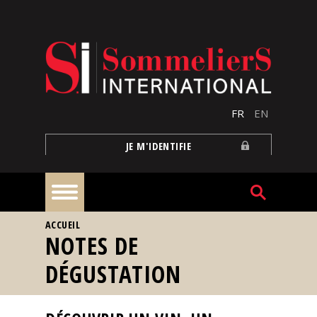
Aller au contenu principal
FR
EN
JE M'IDENTIFIE
VOUS ÊTES ICI
ACCUEIL
À
NOTES DE
la
une
DÉGUSTATION
Reportages