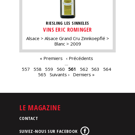
RIESLING LES SINNELES
VINS ERIC ROMINGER
Alsace
Alsace Grand Cru Zinnkoepflé
Blanc
2009
PAGES
« Premiers
‹ Précédents
…
557
558
559
560
561
562
563
564
565
Suivants ›
Derniers »
LE MAGAZINE
CONTACT
SUIVEZ-NOUS SUR FACEBOOK