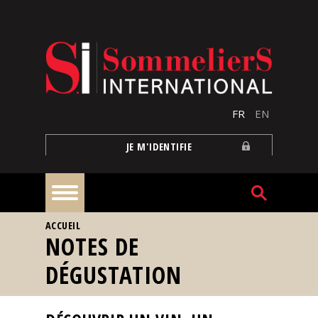
Aller au contenu principal
FR
EN
JE M'IDENTIFIE
VOUS ÊTES ICI
ACCUEIL
À
NOTES DE
la
une
DÉGUSTATION
Reportages