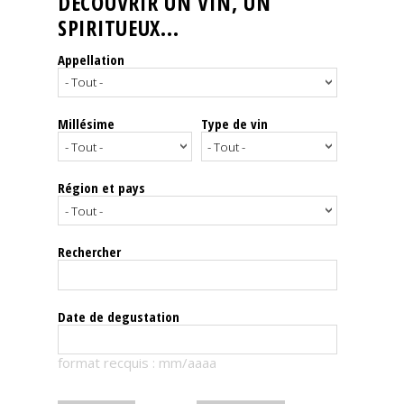
DÉCOUVRIR UN VIN, UN
SPIRITUEUX...
Nos
événements
Appellation
Spiritueux
Millésime
Type de vin
Notes
de
dégustation
Région et pays
Sommelleries
Rechercher
Le
magazine
Date de degustation
Télécharger
format recquis : mm/aaaa
la
Revue