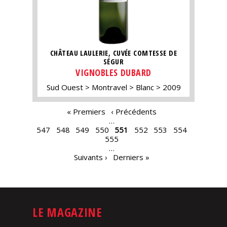
CHÂTEAU LAULERIE, CUVÉE COMTESSE DE
SÉGUR
VIGNOBLES DUBARD
Sud Ouest
Montravel
Blanc
2009
PAGES
« Premiers
‹ Précédents
…
547
548
549
550
551
552
553
554
555
…
Suivants ›
Derniers »
LE MAGAZINE