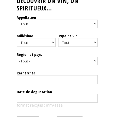
DÉCOUVRIR UN VIN, UN
SPIRITUEUX...
Nos
événements
Appellation
Spiritueux
Millésime
Type de vin
Notes
de
dégustation
Région et pays
Sommelleries
Rechercher
Le
magazine
Date de degustation
Télécharger
format recquis : mm/aaaa
la
Revue