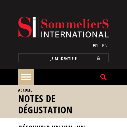
Aller au contenu principal
FR
EN
JE M'IDENTIFIE
VOUS ÊTES ICI
ACCUEIL
À
NOTES DE
la
une
DÉGUSTATION
Reportages