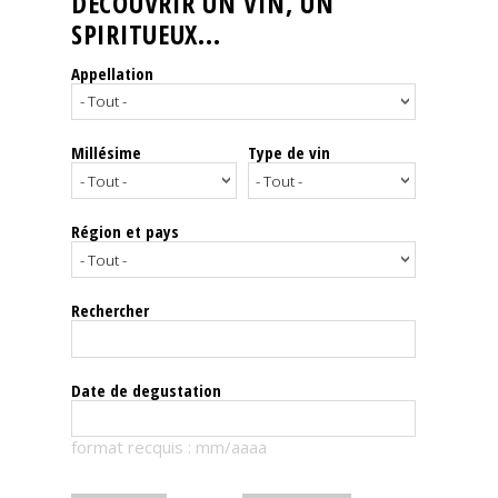
DÉCOUVRIR UN VIN, UN
SPIRITUEUX...
Nos
événements
Appellation
Spiritueux
Millésime
Type de vin
Notes
de
dégustation
Région et pays
Sommelleries
Rechercher
Le
magazine
Date de degustation
Télécharger
format recquis : mm/aaaa
la
Revue