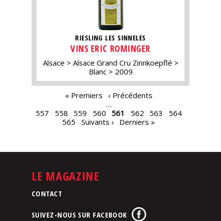
RIESLING LES SINNELES
VINS ERIC ROMINGER
Alsace
Alsace Grand Cru Zinnkoepflé
Blanc
2009
PAGES
« Premiers
‹ Précédents
…
557
558
559
560
561
562
563
564
565
Suivants ›
Derniers »
LE MAGAZINE
CONTACT
SUIVEZ-NOUS SUR FACEBOOK