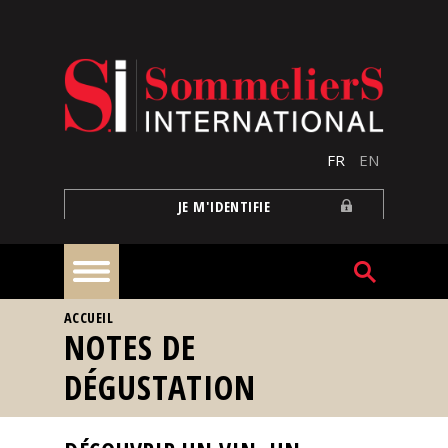
Aller au contenu principal
FR
EN
JE M'IDENTIFIE
VOUS ÊTES ICI
ACCUEIL
À
NOTES DE
la
une
DÉGUSTATION
Reportages