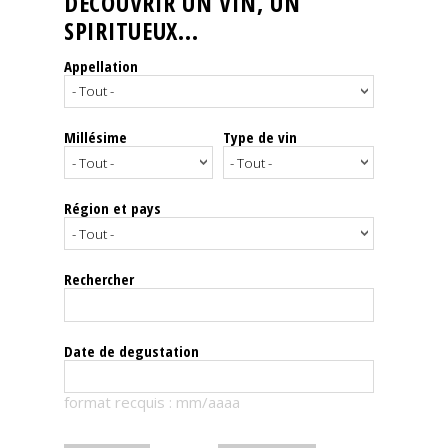
DÉCOUVRIR UN VIN, UN
SPIRITUEUX...
Nos
événements
Appellation
Spiritueux
Millésime
Type de vin
Notes
de
dégustation
Région et pays
Sommelleries
Rechercher
Le
magazine
Date de degustation
Télécharger
format recquis : mm/aaaa
la
Revue