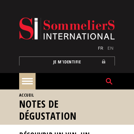
Aller au contenu principal
FR
EN
JE M'IDENTIFIE
VOUS ÊTES ICI
ACCUEIL
À
NOTES DE
la
une
DÉGUSTATION
Reportages