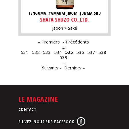
TENGUMAI YAMAHAI JIKOMI JUNMAISHU
SHATA SHUZO CO.,LTD.
Japon
Saké
PAGES
« Premiers
‹ Précédents
…
531
532
533
534
535
536
537
538
539
…
Suivants ›
Derniers »
LE MAGAZINE
CONTACT
SUIVEZ-NOUS SUR FACEBOOK