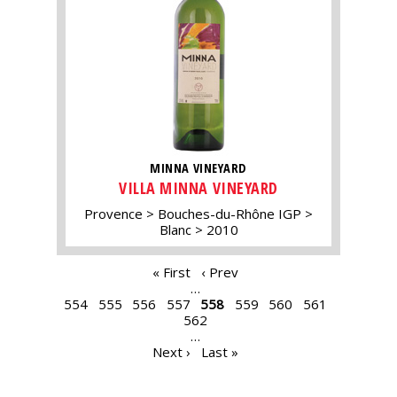
MINNA VINEYARD
VILLA MINNA VINEYARD
Provence
Bouches-du-Rhône IGP
Blanc
2010
PAGES
« First
‹ Prev
…
554
555
556
557
558
559
560
561
562
…
Next ›
Last »