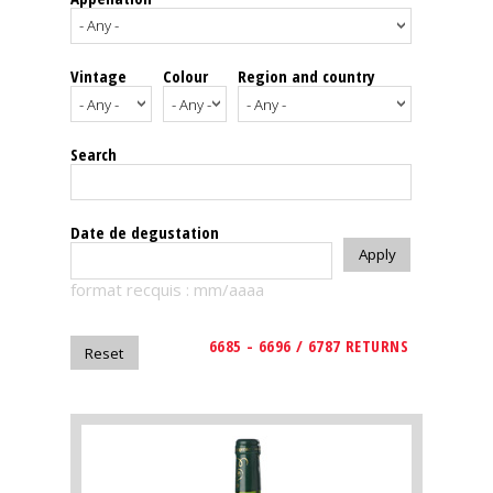
events
Vintage
Colour
Region and country
Spirits
Tasting
Search
reviews
The
Date de degustation
sommelleries
format recquis : mm/aaaa
The
magazine
6685 - 6696 / 6787 RETURNS
Download
Magazine