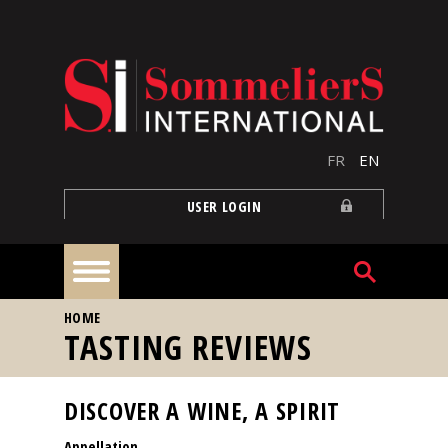
Skip to main content
FR
EN
USER LOGIN
YOU ARE HERE
HOME
Home
TASTING REVIEWS
Articles
DISCOVER A WINE, A SPIRIT
Appellation
Our