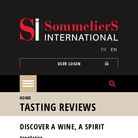
Skip to main content
FR
EN
USER LOGIN
YOU ARE HERE
HOME
Home
TASTING REVIEWS
Articles
DISCOVER A WINE, A SPIRIT
Appellation
Our