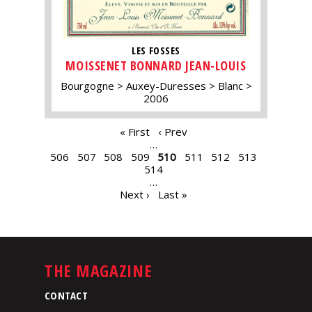
LES FOSSES
MOISSENET BONNARD JEAN-LOUIS
Bourgogne
Auxey-Duresses
Blanc
2006
PAGES
« First
‹ Prev
…
506
507
508
509
510
511
512
513
514
…
Next ›
Last »
THE MAGAZINE
CONTACT