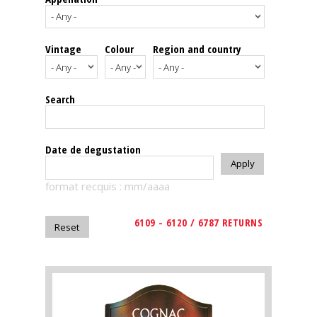
events
Vintage
Colour
Region and country
Spirits
Tasting
Search
reviews
The
Date de degustation
sommelleries
format recquis : mm/aaaa
The
magazine
6109 - 6120 / 6787 RETURNS
Download
Magazine