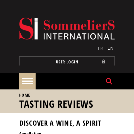
Skip to main content
FR
EN
USER LOGIN
YOU ARE HERE
HOME
Home
TASTING REVIEWS
Articles
DISCOVER A WINE, A SPIRIT
Appellation
Our