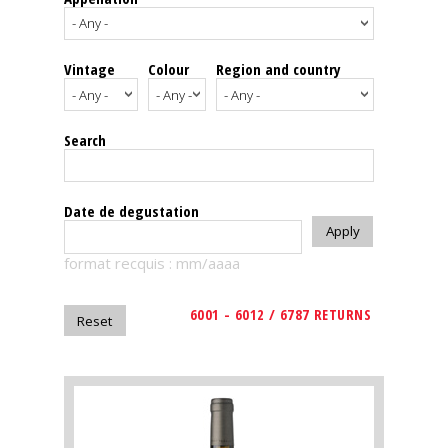
events
Vintage
Colour
Region and country
Spirits
Tasting
Search
reviews
The
Date de degustation
sommelleries
format recquis : mm/aaaa
The
magazine
6001 - 6012 / 6787 RETURNS
Download
Magazine