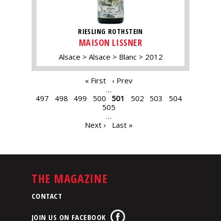
RIESLING ROTHSTEIN
MAISON LISSNER
Alsace
Alsace
Blanc
2012
PAGES
« First
‹ Prev
…
497
498
499
500
501
502
503
504
505
…
Next ›
Last »
THE MAGAZINE
CONTACT
JOIN US ON FACEBOOK