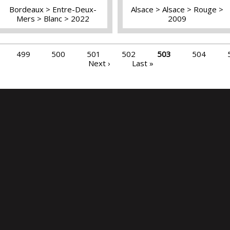
Bordeaux
Entre-Deux-
Alsace
Alsace
Rouge
Mers
Blanc
2022
2009
499
500
501
502
503
504
Next ›
Last »