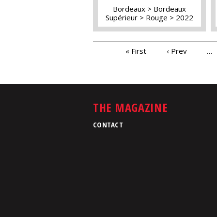
Bordeaux
Bordeaux
Supérieur
Rouge
2022
PAGES
« First
‹ Prev
…
THE MAGAZINE
CONTACT