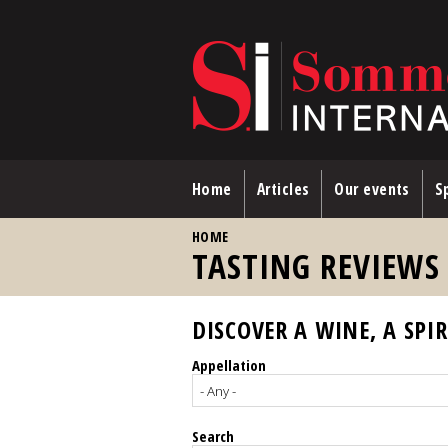
Skip to main content
Home
Articles
Our events
Sp
YOU ARE HERE
HOME
TASTING REVIEWS
DISCOVER A WINE, A SPIR
Appellation
Search