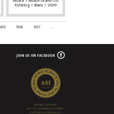
Alsace
Alsace Grand Cru
Eichberg
Blanc
2009
505
506
507
…
JOIN US ON FACEBOOK