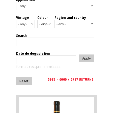
events
Vintage
Colour
Region and country
Spirits
Tasting
Search
reviews
The
Date de degustation
sommelleries
format recquis : mm/aaaa
The
magazine
5989 - 6000 / 6787 RETURNS
Download
Magazine