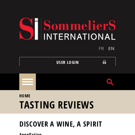
Skip to main content
FR
EN
USER LOGIN
YOU ARE HERE
HOME
Home
TASTING REVIEWS
Articles
DISCOVER A WINE, A SPIRIT
Appellation
Our