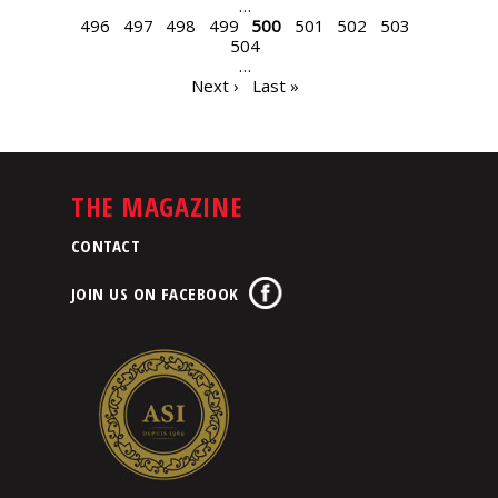
…
496
497
498
499
500
501
502
503
504
…
Next ›
Last »
THE MAGAZINE
CONTACT
JOIN US ON FACEBOOK