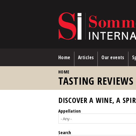
Skip to main content
Home
Articles
Our events
Sp
YOU ARE HERE
HOME
TASTING REVIEWS
DISCOVER A WINE, A SPIR
Appellation
Search