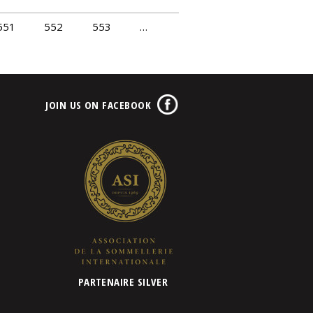
551
552
553
…
JOIN US ON FACEBOOK
PARTENAIRE SILVER