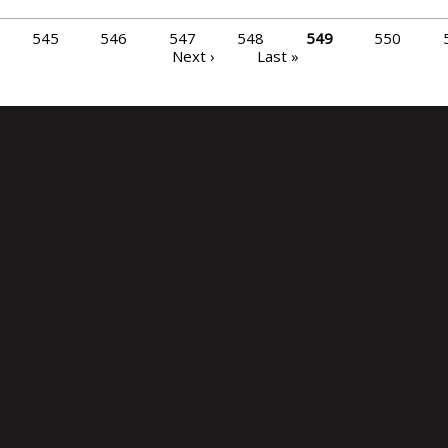
545
546
547
548
549
550
Next ›
Last »