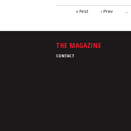
PAGES
« First
‹ Prev
…
THE MAGAZINE
CONTACT