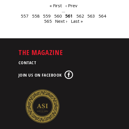
PAGES
« First
‹ Prev
…
557
558
559
560
561
562
563
564
565
Next ›
Last »
THE MAGAZINE
CONTACT
JOIN US ON FACEBOOK