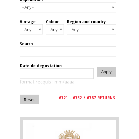
events
Vintage
Colour
Region and country
Spirits
Tasting
Search
reviews
The
Date de degustation
sommelleries
format recquis : mm/aaaa
The
magazine
6721 - 6732 / 6787 RETURNS
Download
Magazine