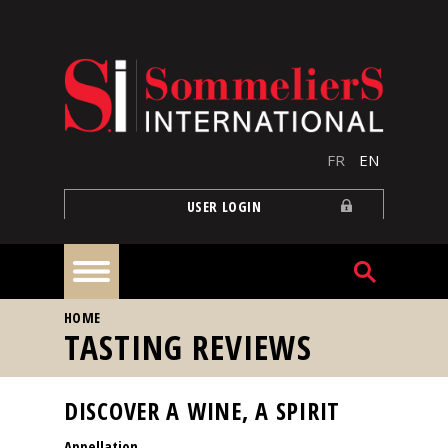
Skip to main content
FR
EN
USER LOGIN
YOU ARE HERE
HOME
Home
TASTING REVIEWS
Articles
DISCOVER A WINE, A SPIRIT
Appellation
Our