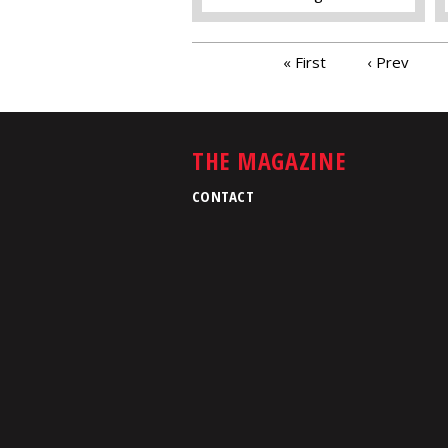
PAGES
« First
‹ Prev
THE MAGAZINE
CONTACT