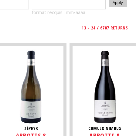
format recquis : mm/aaaa
13 - 24 / 6787 RETURNS
ZÉPHYR
CUMULO NIMBUS
ABBOTTS &
ABBOTTS &