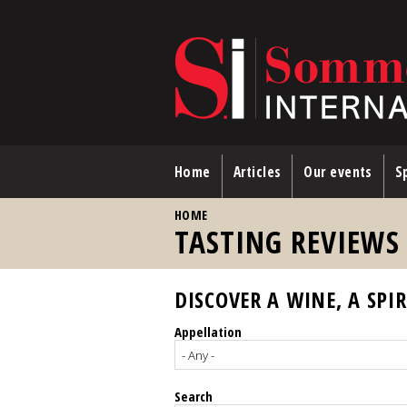
Skip to main content
Home
Articles
Our events
Sp
YOU ARE HERE
HOME
TASTING REVIEWS
DISCOVER A WINE, A SPIR
Appellation
Search