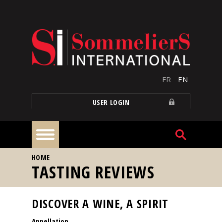
Skip to main content
FR
EN
USER LOGIN
YOU ARE HERE
HOME
Home
TASTING REVIEWS
Articles
DISCOVER A WINE, A SPIRIT
Appellation
Our