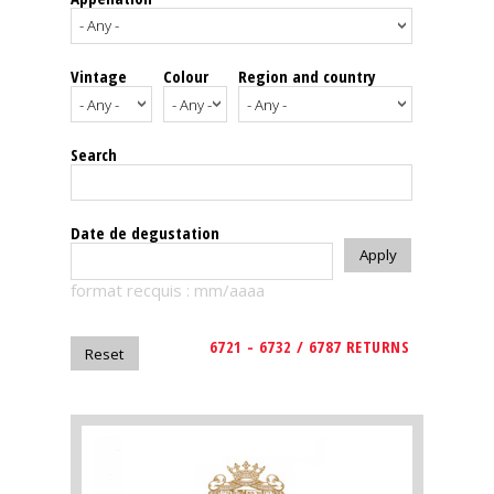
events
Vintage
Colour
Region and country
Spirits
Tasting
Search
reviews
The
Date de degustation
sommelleries
format recquis : mm/aaaa
The
magazine
6721 - 6732 / 6787 RETURNS
Download
Magazine