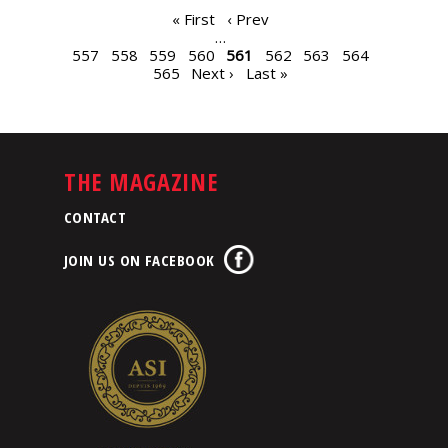
PAGES
« First
‹ Prev
…
557
558
559
560
561
562
563
564
565
Next ›
Last »
THE MAGAZINE
CONTACT
JOIN US ON FACEBOOK