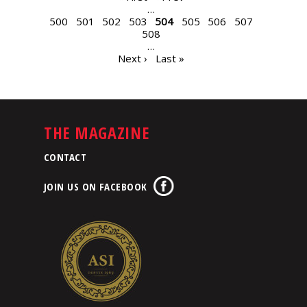
…
500
501
502
503
504
505
506
507
508
…
Next ›
Last »
THE MAGAZINE
CONTACT
JOIN US ON FACEBOOK