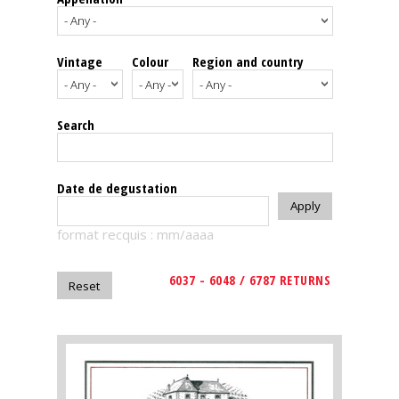
events
Vintage
Colour
Region and country
Spirits
Tasting
Search
reviews
The
Date de degustation
sommelleries
format recquis : mm/aaaa
The
magazine
6037 - 6048 / 6787 RETURNS
Download
Magazine