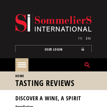
Skip to main content
FR
EN
USER LOGIN
YOU ARE HERE
HOME
Home
TASTING REVIEWS
Articles
DISCOVER A WINE, A SPIRIT
Appellation
Our