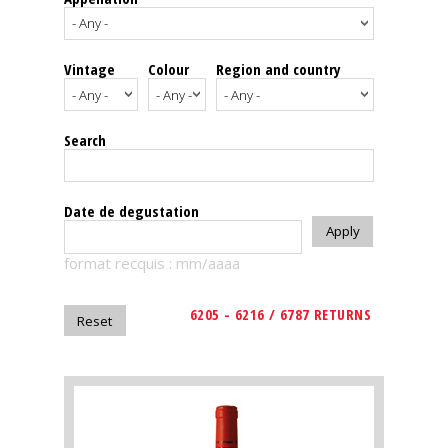
events
Vintage
Colour
Region and country
Spirits
Tasting
Search
reviews
The
Date de degustation
sommelleries
format recquis : mm/aaaa
The
magazine
6205 - 6216 / 6787 RETURNS
Download
Magazine