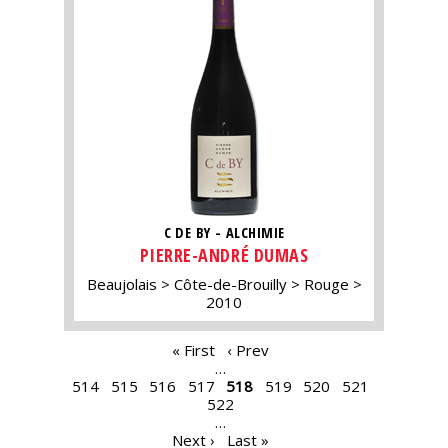
C DE BY - ALCHIMIE
PIERRE-ANDRÉ DUMAS
Beaujolais
Côte-de-Brouilly
Rouge
2010
PAGES
« First
‹ Prev
…
514
515
516
517
518
519
520
521
522
…
Next ›
Last »