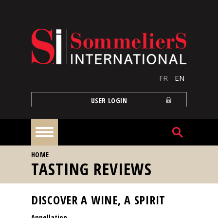
Skip to main content
FR
EN
USER LOGIN
YOU ARE HERE
HOME
Home
TASTING REVIEWS
Articles
DISCOVER A WINE, A SPIRIT
Appellation
Our