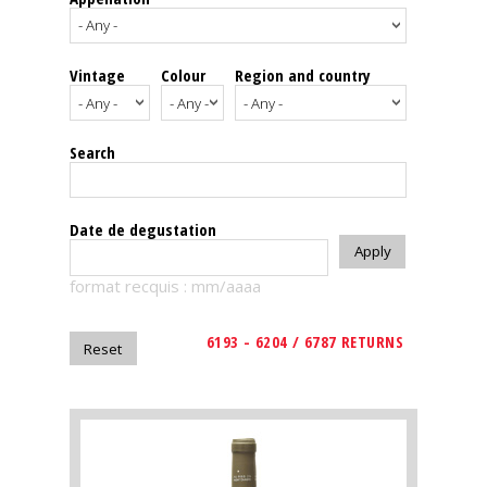
events
Vintage
Colour
Region and country
Spirits
Tasting
Search
reviews
The
Date de degustation
sommelleries
format recquis : mm/aaaa
The
magazine
6193 - 6204 / 6787 RETURNS
Download
Magazine