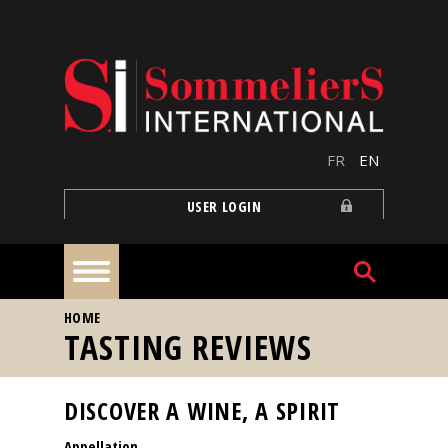
Skip to main content
FR
EN
USER LOGIN
YOU ARE HERE
HOME
Home
TASTING REVIEWS
Articles
DISCOVER A WINE, A SPIRIT
Appellation
Our