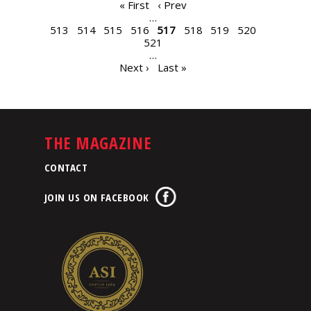
PAGES
« First
‹ Prev
…
513
514
515
516
517
518
519
520
521
…
Next ›
Last »
THE MAGAZINE
CONTACT
JOIN US ON FACEBOOK