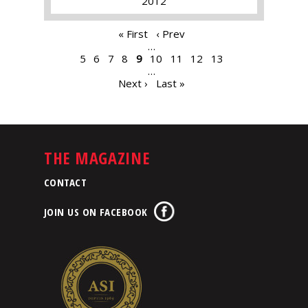
2012
PAGES
« First
‹ Prev
…
5
6
7
8
9
10
11
12
13
…
Next ›
Last »
THE MAGAZINE
CONTACT
JOIN US ON FACEBOOK