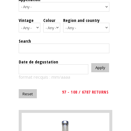
events
Vintage
Colour
Region and country
Spirits
Tasting
Search
reviews
The
Date de degustation
sommelleries
format recquis : mm/aaaa
The
magazine
97 - 108 / 6787 RETURNS
Download
Magazine