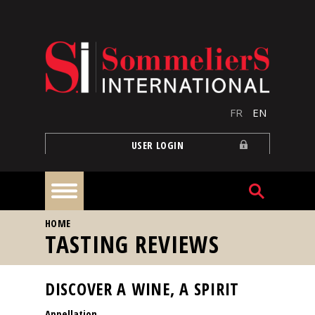
Skip to main content
FR
EN
USER LOGIN
YOU ARE HERE
HOME
Home
TASTING REVIEWS
Articles
DISCOVER A WINE, A SPIRIT
Appellation
Our